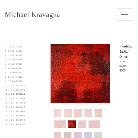
Michael Kravagna
Painting
1.1-1.6 2015-2020
12.6.7
2.1-2.6 2015-2020
3.1-3.6 2015-2020
Oil on
4.1-4.6 2000-2019
wood
5.1-5.6 2009-2020
95x95
6.1-6.6 2009-2019
2005
7.1-7.6 1994-2013
8.1-8.6 2011-2012
9.1-9.6 2008-2010
10.1-10.6 2008-2010
11.1-11.6 2006-2009
12.1-12.6 2003-2009
13.1-13.6 2003-2009
14.1-14.6 1997-2009
15.1-15.6 1996-2000
16.1-16.6 1994-2000
17.1-17.6 1990-1995
18.1-18.6 1987-1992
19.1-19.6 1982-1987