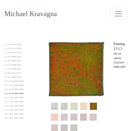
Michael Kravagna
Painting
1.1-1.6 2015-2020
13.3.5
2.1-2.6 2015-2020
3.1-3.6 2015-2020
Oil on
4.1-4.6 2000-2019
canvas
5.1-5.6 2009-2020
15x15x4
6.1-6.6 2009-2019
2006-2007
7.1-7.6 1994-2013
8.1-8.6 2011-2012
9.1-9.6 2008-2010
10.1-10.6 2008-2010
11.1-11.6 2006-2009
12.1-12.6 2003-2009
13.1-13.6 2003-2009
14.1-14.6 1997-2009
15.1-15.6 1996-2000
16.1-16.6 1994-2000
17.1-17.6 1990-1995
18.1-18.6 1987-1992
19.1-19.6 1982-1987