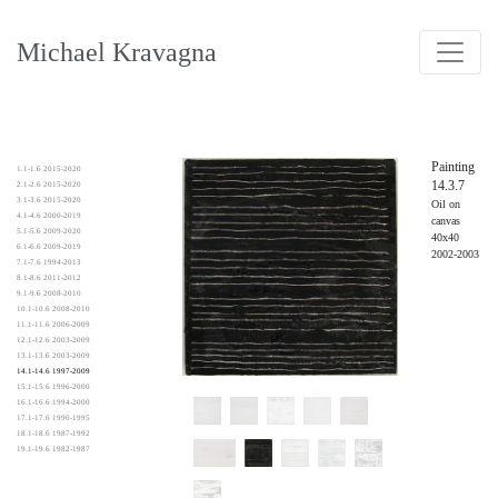
Michael Kravagna
Painting
1.1-1.6 2015-2020
14.3.7
2.1-2.6 2015-2020
3.1-3.6 2015-2020
Oil on
4.1-4.6 2000-2019
canvas
5.1-5.6 2009-2020
40x40
6.1-6.6 2009-2019
2002-2003
7.1-7.6 1994-2013
8.1-8.6 2011-2012
9.1-9.6 2008-2010
10.1-10.6 2008-2010
11.1-11.6 2006-2009
12.1-12.6 2003-2009
13.1-13.6 2003-2009
14.1-14.6 1997-2009
15.1-15.6 1996-2000
16.1-16.6 1994-2000
17.1-17.6 1990-1995
18.1-18.6 1987-1992
19.1-19.6 1982-1987