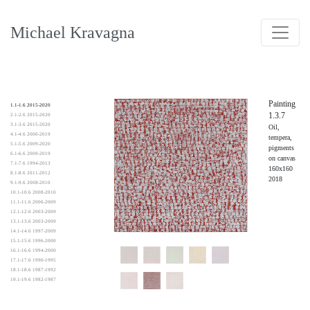
Michael Kravagna
Painting
1.1-1.6 2015-2020
1.3.7
2.1-2.6 2015-2020
3.1-3.6 2015-2020
Oil,
4.1-4.6 2000-2019
tempera,
5.1-5.6 2009-2020
pigments
6.1-6.6 2009-2019
on canvas
7.1-7.6 1994-2013
160x160
8.1-8.6 2011-2012
2018
9.1-9.6 2008-2010
10.1-10.6 2008-2010
11.1-11.6 2006-2009
12.1-12.6 2003-2009
13.1-13.6 2003-2009
14.1-14.6 1997-2009
15.1-15.6 1996-2000
16.1-16.6 1994-2000
17.1-17.6 1990-1995
18.1-18.6 1987-1992
19.1-19.6 1982-1987