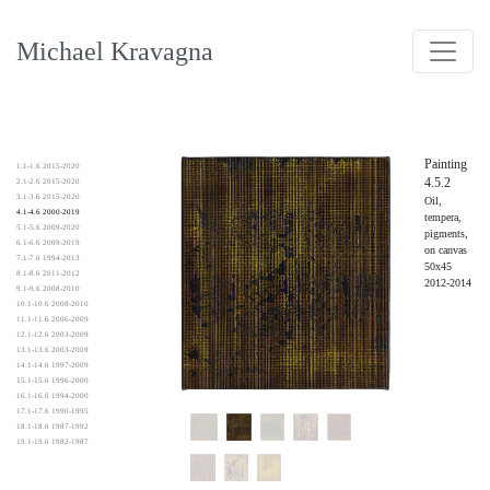
Michael Kravagna
Painting
1.1-1.6 2015-2020
4.5.2
2.1-2.6 2015-2020
3.1-3.6 2015-2020
Oil,
4.1-4.6 2000-2019
tempera,
5.1-5.6 2009-2020
pigments,
6.1-6.6 2009-2019
on canvas
7.1-7.6 1994-2013
50x45
8.1-8.6 2011-2012
2012-2014
9.1-9.6 2008-2010
10.1-10.6 2008-2010
11.1-11.6 2006-2009
12.1-12.6 2003-2009
13.1-13.6 2003-2009
14.1-14.6 1997-2009
15.1-15.6 1996-2000
16.1-16.6 1994-2000
17.1-17.6 1990-1995
18.1-18.6 1987-1992
19.1-19.6 1982-1987