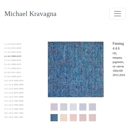
Michael Kravagna
Painting
1.1-1.6 2015-2020
4.4.6
2.1-2.6 2015-2020
3.1-3.6 2015-2020
Oil,
4.1-4.6 2000-2019
tempera,
5.1-5.6 2009-2020
pigments,
6.1-6.6 2009-2019
on canvas
7.1-7.6 1994-2013
160x160
8.1-8.6 2011-2012
2015-2016
9.1-9.6 2008-2010
10.1-10.6 2008-2010
11.1-11.6 2006-2009
12.1-12.6 2003-2009
13.1-13.6 2003-2009
14.1-14.6 1997-2009
15.1-15.6 1996-2000
16.1-16.6 1994-2000
17.1-17.6 1990-1995
18.1-18.6 1987-1992
19.1-19.6 1982-1987