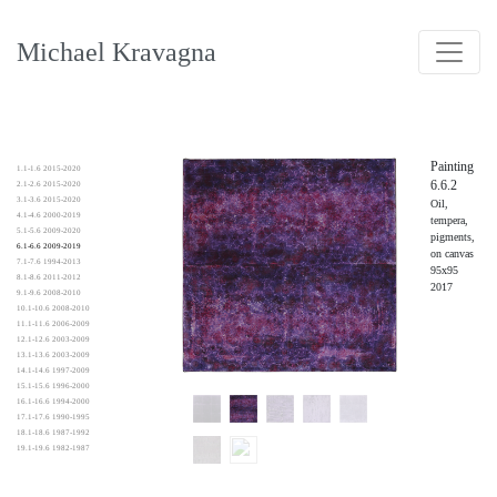
Michael Kravagna
Painting
1.1-1.6 2015-2020
6.6.2
2.1-2.6 2015-2020
3.1-3.6 2015-2020
Oil,
4.1-4.6 2000-2019
tempera,
5.1-5.6 2009-2020
pigments,
6.1-6.6 2009-2019
on canvas
7.1-7.6 1994-2013
95x95
8.1-8.6 2011-2012
2017
9.1-9.6 2008-2010
10.1-10.6 2008-2010
11.1-11.6 2006-2009
12.1-12.6 2003-2009
13.1-13.6 2003-2009
14.1-14.6 1997-2009
15.1-15.6 1996-2000
16.1-16.6 1994-2000
17.1-17.6 1990-1995
18.1-18.6 1987-1992
19.1-19.6 1982-1987