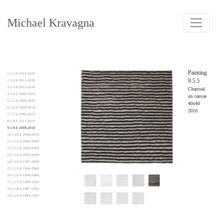
Michael Kravagna
Painting
1.1-1.6 2015-2020
9.5.5
2.1-2.6 2015-2020
3.1-3.6 2015-2020
Charcoal
4.1-4.6 2000-2019
on canvas
5.1-5.6 2009-2020
40x40
6.1-6.6 2009-2019
2010
7.1-7.6 1994-2013
8.1-8.6 2011-2012
9.1-9.6 2008-2010
10.1-10.6 2008-2010
11.1-11.6 2006-2009
12.1-12.6 2003-2009
13.1-13.6 2003-2009
14.1-14.6 1997-2009
15.1-15.6 1996-2000
16.1-16.6 1994-2000
17.1-17.6 1990-1995
18.1-18.6 1987-1992
19.1-19.6 1982-1987