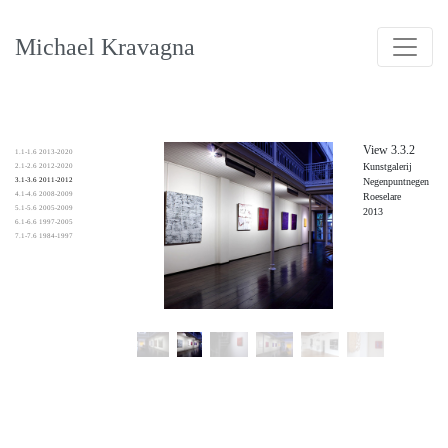
Michael Kravagna
View 3.3.2
1.1-1.6 2013-2020
Kunstgalerij
2.1-2.6 2012-2020
3.1-3.6 2011-2012
Negenpuntnegen
4.1-4.6 2008-2009
Roeselare
5.1-5.6 2005-2009
2013
6.1-6.6 1997-2005
7.1-7.6 1984-1997