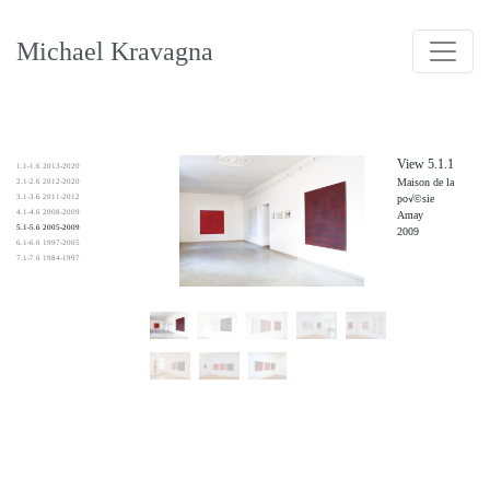
Michael Kravagna
View 5.1.1
1.1-1.6 2013-2020
Maison de la
2.1-2.6 2012-2020
3.1-3.6 2011-2012
po√©sie
4.1-4.6 2008-2009
Amay
5.1-5.6 2005-2009
2009
6.1-6.6 1997-2005
7.1-7.6 1984-1997