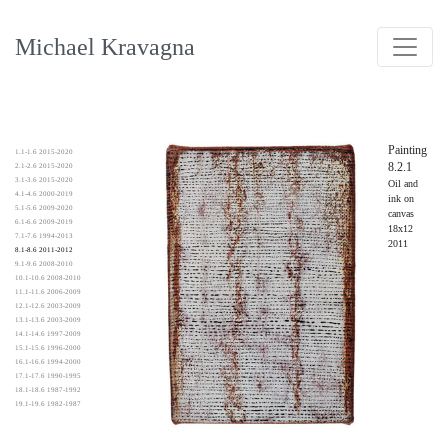
Michael Kravagna
Painting
1.1-1.6 2015-2020
8.2.1
2.1-2.6 2015-2020
3.1-3.6 2015-2020
Oil and
4.1-4.6 2000-2019
ink on
5.1-5.6 2009-2020
canvas
6.1-6.6 2009-2019
18x12
7.1-7.6 1994-2013
2011
8.1-8.6 2011-2012
9.1-9.6 2008-2010
10.1-10.6 2008-2010
11.1-11.6 2006-2009
12.1-12.6 2003-2009
13.1-13.6 2003-2009
14.1-14.6 1997-2009
15.1-15.6 1996-2000
16.1-16.6 1994-2000
17.1-17.6 1990-1995
18.1-18.6 1987-1992
19.1-19.6 1982-1987